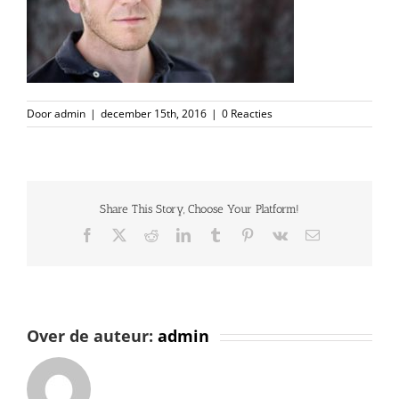
Door
admin
|
december 15th, 2016
|
0 Reacties
Share This Story, Choose Your Platform!
Facebook
X
Reddit
LinkedIn
Tumblr
Pinterest
Vk
E-
mail
Over de auteur:
admin