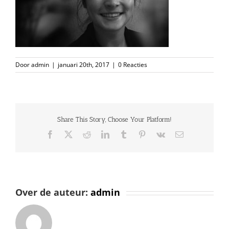
Door
admin
|
januari 20th, 2017
|
0 Reacties
Share This Story, Choose Your Platform!
Facebook
X
Reddit
LinkedIn
Tumblr
Pinterest
Vk
E-
mail
Over de auteur:
admin