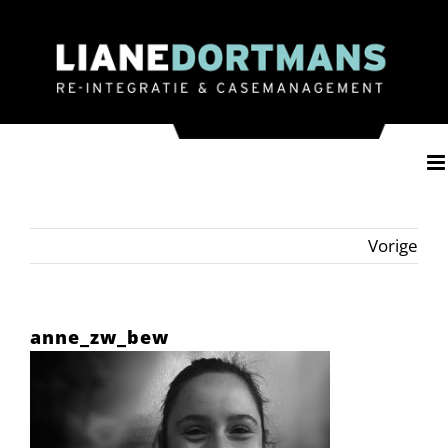
Ga
naar
inhoud
Vorige
anne_zw_bew